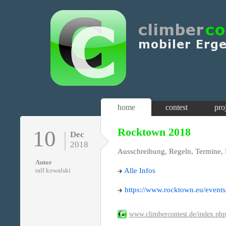
home
contest
pro
Rocktown 2018
10
Dec
2018
Ausschreibung, Regeln, Termine, 
Autor
Alle Infos
ralf kowalski
https://www.rocktown.eu/events
www.climbercontest.de/index.ph