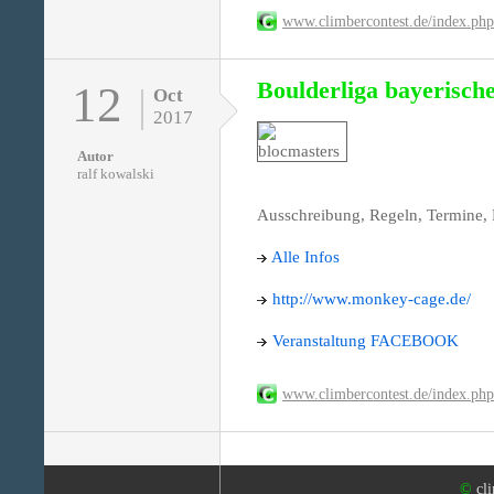
www.climbercontest.de/index.ph
Boulderliga bayerisch
12
Oct
2017
Autor
ralf kowalski
Ausschreibung, Regeln, Termine, 
Alle Infos
http://www.monkey-cage.de/
Veranstaltung FACEBOOK
www.climbercontest.de/index.ph
©
cl